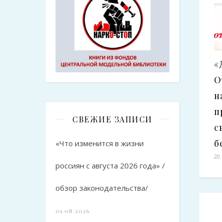
«
О
н
п
СВЕЖИЕ ЗАПИСИ
с
б
«Что изменится в жизни
20
россиян с августа 2026 года» /
обзор законодательства/
01.08.2026