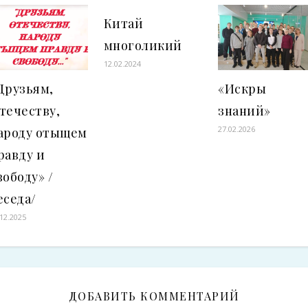
Китай
многоликий
12.02.2024
Друзьям,
«Искры
течеству,
знаний»
27.02.2026
ароду отыщем
равду и
вободу» /
еседа/
.12.2025
ДОБАВИТЬ КОММЕНТАРИЙ