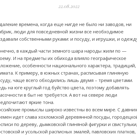
22.08.2022
далекие времена, когда еще нигде не было ни заводов, ни
абрик, люди для повседневной жизни все необходимое
здавали собственными руками: и посуду, и игрушки, и одежд
онечно, в каждый части земного шара народы жили по —
оему. И на предметы их обихода влияло географическое
оложение, особенности национального характера, традиций,
имата. К примеру, в южных странах, расписывая глиняную
суду, чаще всего обходились лишь двумя – тремя цветами.
дь на юге круглый год буйство цвета, поэтому добавлять
асочности в быт не требуется. А вот на севере люди
редпочитают яркие тона.
оссийские промыслы широко известны во всем мире. С давни
ремен идет слава хохломской деревянной посуды, городецко
списи по дереву, дымковской глиняной фигурки и свистульки
стовской и усольской расписных эмалей, павловских платков,