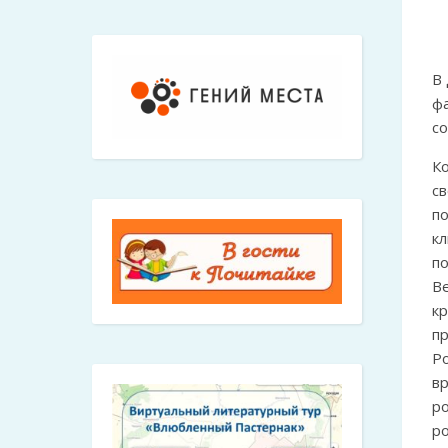
В 
ф
со
К
св
п
кл
по
Ве
кр
п
Р
в
ро
ро