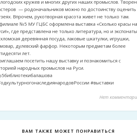
логодских кружев и многих других наших промыслов. Творен
астеров — родоначальников можно по достоинству оценить
зеях. Впрочем, рукотворная красота живет не только там.
 филиале №5 МУ ГЦБС оформлена выставка «Сколько красы н
си!», где представлена не только литература, но и экспонаты
хломская деревянная посуда, лаковые шкатулки, игрушки,
амовар, дулевский фарфор. Некоторым предметам более
тидесяти лет.
риглашаем посетить нашу выставку и познакомиться с
сторией народных промыслов на Руси.
ф5библиотекибалашова
ГодкультурногонаследиянародовРоссии #выставки
Нет комментари
ВАМ ТАКЖЕ МОЖЕТ ПОНРАВИТЬСЯ