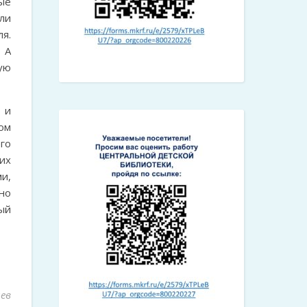
ые
ли
я.
 А
ую
 и
ом
го
их
и,
но
ый
ев