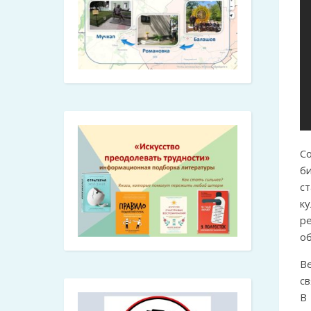
С
б
с
к
р
об
В
св
В