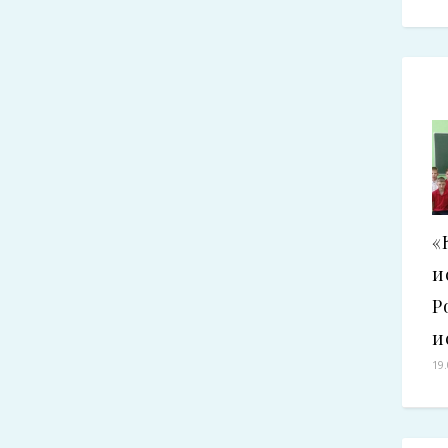
«
и
Р
и
19