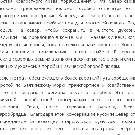
абства, крепостного права, порабощения и ига. Север свои
ысокими требованиями наложил особый отпечаток на 
арактер и мировоззрение. Заповедные земли Севера в разн
ремена становились прибежищем для искателей правды. Лю
ходили на север, чтобы сохранить в чистоте духовн
радиции. Так произошло в конце XIV — начале XV века, ког
еждоусобные войны, полуторавековая зависимость от Золот
рды, поставили цивилизацию на грань гибели. В коротк
оки в северных землях возникли десятки монастырей и скит
авших духовной, а порой и физической опорой людям.
сле Петра I, обеспечившего более короткий путь сообщения
вропой по Балтийскому морю, транспортное и хозяйственн
начение северного региона заметно ослабло. Это ста
ричиной своеобразной консервации всех сторон жиз
аселения. Сюда, после церковного раскола, бежа
тарообрядцы. Благодаря этой консервации Русский Север ст
аповедником исчезающей старорусской культуры. Больш
асть русских эпических песен сохранилась среди северно