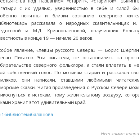
рестьянства под названием «старин», «старинок». Былинн
огатыри с их удалью, уверенностью в себе и силой бы
собенно понятны и близки сознанию северного жител
иблиотекарь рассказала о народных сказительницах И.
едосовой и М.Д. Кривополеновой, получивших больш
вестность в конце 19 — начале 20 веков.
собое явление, «певцы русского Севера» — Борис Шергин
тепан Писахов. Эти писатели, не остановились на прост
обирательстве северного фольклора, а стали вплетать в не
вой собственный голос. По мотивам старин и рассказов сво
емляков, они написали, ставшими любимыми читателям
оморские сказки. Читая произведения о Русском Севере мож
рикоснуться к истокам, тому живительному воздуху, котор
ками хранит этот удивительный край.
ф1библиотекибалашова
Нет комментари