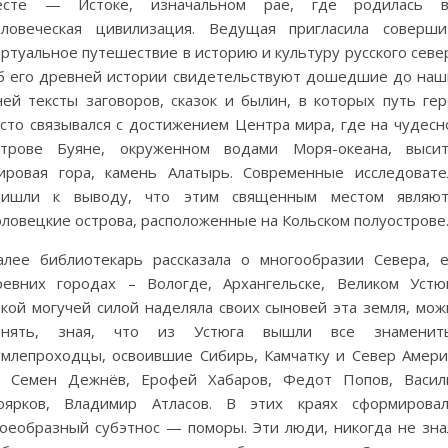
есте — Истоке, изначальном рае, где родилась в
еловеческая цивилизация. Ведущая пригласила соверши
ртуальное путешествие в историю и культуру русского севе
б его древней истории свидетельствуют дошедшие до наш
ней тексты заговоров, сказок и былин, в которых путь гер
асто связывался с достижением Центра мира, где на чудесн
строве Буяне, окруженном водами Моря-океана, высит
ировая гора, камень Алатырь. Современные исследовате
ришли к выводу, что этим священным местом являют
оловецкие острова, расположенные на Кольском полуострове
алее библиотекарь рассказала о многообразии Севера, е
ревних городах – Вологде, Архангельске, Великом Устюг
акой могучей силой наделяла своих сыновей эта земля, мож
онять, зная, что из Устюга вышли все знаменит
емлепроходцы, освоившие Сибирь, Камчатку и Север Амери
 Семен Дежнёв, Ерофей Хабаров, Федот Попов, Васил
оярков, Владимир Атласов. В этих краях сформировал
воеобразный субэтнос — поморы. Эти люди, никогда не зна