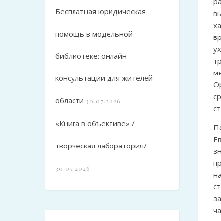
р
Бесплатная юридическая
в
х
помощь в модельной
в
у
библиотеке: онлайн-
т
м
консультации для жителей
О
ср
области
30.07.2026
ст
«Книга в объективе» /
По
Е
творческая лаборатория/
з
п
30.07.2026
н
с
з
ч