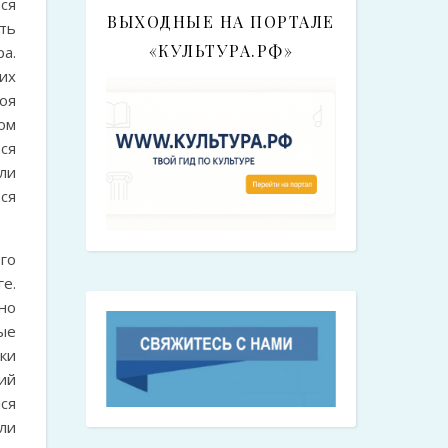
ся
ВЫХОДНЫЕ НА ПОРТАЛЕ
ть
«КУЛЬТУРА.РФ»
ра.
их
оя
ом
ся
ли
ся
.
го
е.
но
ые
ки
ий
ся
ли