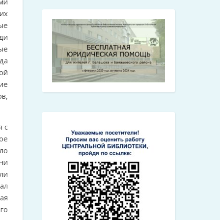
ми
их
ые
ди
ые
да
ой
ие
ов,
 с
ое
ло
ни
ли
ал
ая
го