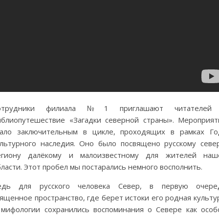
отрудники филиала №1 приглашают читателей
иблиопутешествие «Загадки северной страны». Мероприят
тало заключительным в цикле, проходящих в рамках Го
ультурного наследия. Оно было посвящено русскому север
егиону далёкому и малоизвестному для жителей наш
ласти. Этот пробел мы постарались немного восполнить.
едь для русского человека Север, в первую очере
ященное пространство, где берет истоки его родная культу
 мифологии сохранились воспоминания о Севере как особ