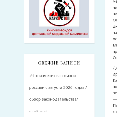
м
ч
ви
О
д
ч
о
М
п
С
СВЕЖИЕ ЗАПИСИ
Д
д
«Что изменится в жизни
К
п
россиян с августа 2026 года» /
з
обзор законодательства/
—
П
01.08.2026
с