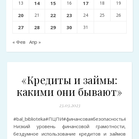
13
14
15
16
17
18
19
20
21
22
23
24
25
26
27
28
29
30
31
« Фев
Апр »
«Кредиты и займы:
какими они бывают»
23.03.2023
#bal_biblioteka#ПЦПИ#финансоваябезопасность#кредиты
Низкий уровень финансовой грамотности,
бездумное использование кредитов и займов