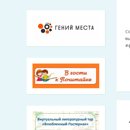
С
в
#