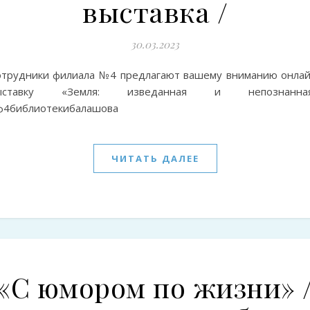
выставка /
30.03.2023
отрудники филиала №4 предлагают вашему вниманию онлай
ыставку «Земля: изведанная и непознанная
ф4библиотекибалашова
ЧИТАТЬ ДАЛЕЕ
«С юмором по жизни» 