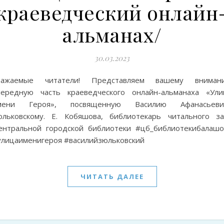
краеведческий онлайн
альманах/
30.03.2023
важаемые читатели! Представляем вашему вниман
чередную часть краеведческого онлайн-альманаха «Ули
мени Героя», посвященную Василию Афанасьеви
юльковскому. Е. Кобяшова, библиотекарь читального за
ентральной городской библиотеки #цб_библиотекибалашо
улицаименигероя #василийзюльковский
ЧИТАТЬ ДАЛЕЕ