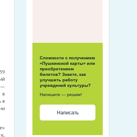
Сложности с получением
«Пушкинской карты» или
приобретением
59
билетов? Знаете, как
ий
улучшить работу
учреждений культуры?
 —
 в
Напишите — решим!
 в
ни
Написать
е»
е,