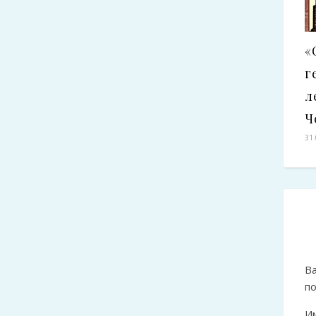
«
г
л
Ч
31
Ва
п
И