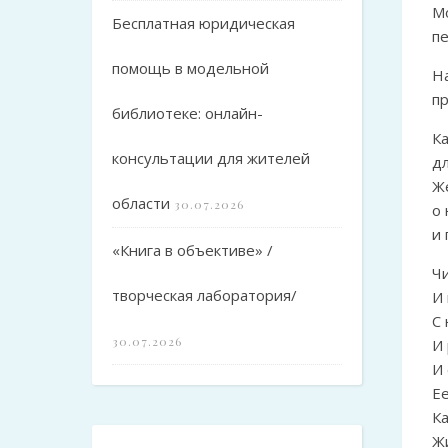
М
Бесплатная юридическая
пе
помощь в модельной
Н
п
библиотеке: онлайн-
К
консультации для жителей
д
Ж
области
30.07.2026
о 
и 
«Книга в объективе» /
Ч
творческая лаборатория/
И
С 
30.07.2026
И
И
Ее
К
Ж