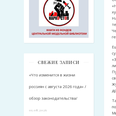
«
х
Н
т
Ч
ге
Е
с
«
СВЕЖИЕ ЗАПИСИ
л
П
«Что изменится в жизни
с
Жу
россиян с августа 2026 года» /
др
обзор законодательства/
Т
п
01.08.2026
М