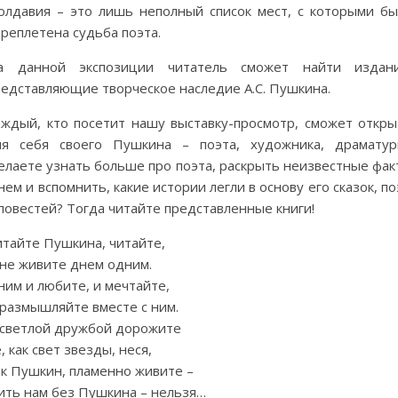
олдавия – это лишь неполный список мест, с которыми бы
реплетена судьба поэта.
а данной экспозиции читатель сможет найти издани
редставляющие творческое наследие А.С. Пушкина.
аждый, кто посетит нашу выставку-просмотр, сможет откры
ля себя своего Пушкина – поэта, художника, драматург
елаете узнать больше про поэта, раскрыть неизвестные фак
нем и вспомнить, какие истории легли в основу его сказок, п
повестей? Тогда читайте представленные книги!
итайте Пушкина, читайте,
 не живите днем одним.
ним и любите, и мечтайте,
 размышляйте вместе с ним.
 светлой дружбой дорожите
, как свет звезды, неся,
ак Пушкин, пламенно живите –
ить нам без Пушкина – нельзя…