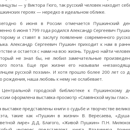
анцузы — у Виктора Гюго, так русский человек находит себ
ушкинских героях — нередко в идеальном облике.
жегодно 6 июня в России отмечается Пушкинский ден
менно 6 июня 1799 года родился Александр Сергеевич Пушки
оторому и ставят в заслугу появление современного русско
зыка. Александр Сергеевич Пушкин приходит к нам в ранн
тстве и остается с нами на всю жизнь. Трудно найти челове
оторый не знал бы, не любил замечательные произведен
того поэта. Еще при жизни его называли «незаходящ
олнцем русской поэзии». И хотя прошло более 200 лет со д
о рождения, наша любовь к нему не ослабевает.
 Центральной городской библиотеке к Пушкинскому д
ссии оформлена выставка-просмотр «Славянской музы глас».
 выставке представлены книги о судьбе и творчестве велик
оэта, такие как «Пушкин в жизни» В. Вересаева, «Душа
аветной лире» Д.Д. Благого, «Живой Пушкин» П.Н. Милюков
собый интерес представляет книга Владимира Арини