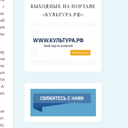
ВЫХОДНЫЕ НА ПОРТАЛЕ
 с
в.
«КУЛЬТУРА.РФ»
ый
ия
ны
му
на
а:
ья
ти
А.
гих
ые
г,
),