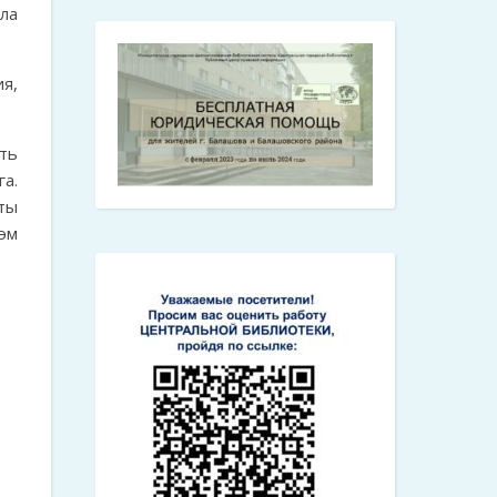
ла
я,
ть
а.
ты
оэм