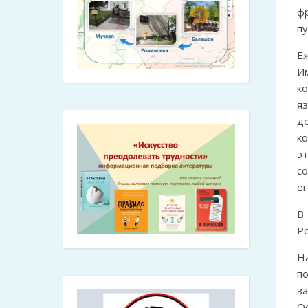
фр
п
Е
И
к
я
де
к
э
с
ег
В
Ро
На
п
з
О