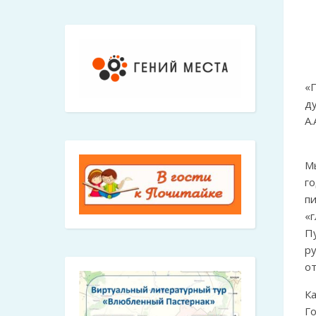
«
д
А.
М
г
п
«
Пу
ру
от
К
Г