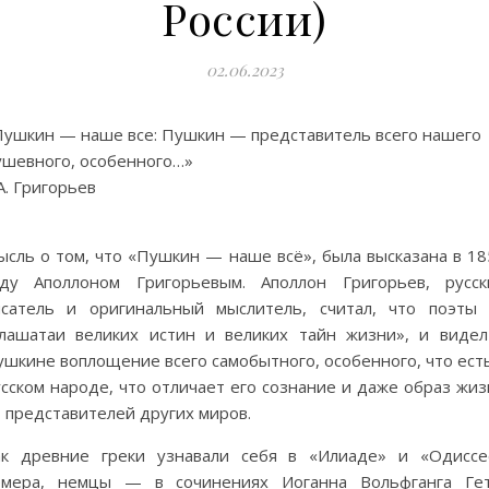
России)
02.06.2023
Пушкин — наше все: Пушкин — представитель всего нашего
ушевного, особенного…»
А. Григорьев
ысль о том, что «Пушкин — наше всё», была высказана в 18
оду Аполлоном Григорьевым. Аполлон Григорьев, русск
исатель и оригинальный мыслитель, считал, что поэты
глашатаи великих истин и великих тайн жизни», и видел
шкине воплощение всего самобытного, особенного, что есть
сском народе, что отличает его сознание и даже образ жиз
 представителей других миров.
ак древние греки узнавали себя в «Илиаде» и «Одиссе
омера, немцы — в сочинениях Иоганна Вольфганга Гет