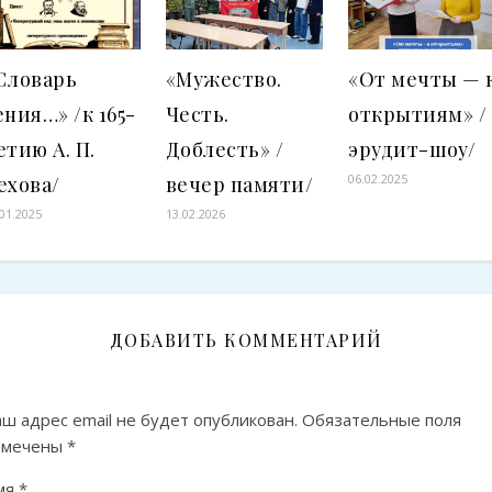
Словарь
«Мужество.
«От мечты — 
ения…» /к 165-
Честь.
открытиям» /
етию А. П.
Доблесть» /
эрудит-шоу/
06.02.2025
ехова/
вечер памяти/
.01.2025
13.02.2026
ДОБАВИТЬ КОММЕНТАРИЙ
ш адрес email не будет опубликован.
Обязательные поля
омечены
*
мя
*