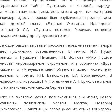
Неразгаданные тайны Пушкина», в которой, наряду
удожественным вымыслом, есть много архивных материало
апример, здесь впервые был опубликован предполагаем
екст десятой главы «Евгения Онегина». Исследован
еркашиной Л.А. «Пушкин, потомок Рюрика», посвяще
неалогическому древу русского гения.
щё один раздел выставки раскроет перед читателем панора
удеб пушкинских современников. В книгах И.И. Пущи
Записки о Пушкине. Письма», Г.Н. Волкова «Мир Пушкин
ичность, мировоззрение, окружение» и в сборниках «Друз
ушкина» и «Минувшее меня объемлет живо» можно най
ведения о поэтах К.Н. Батюшкове, Е.А. Боратынском, В.
ковском, полководцах Г.А. Потемкине и А.П. Ермолове и мно
угих знакомых Александра Сергеевича.
акже на выставке можно познакомиться с книгами, котор
освящены пушкинским местам. Москва, Петербур
ихайловское, Полотняный завод (имение семьи Гончаровых