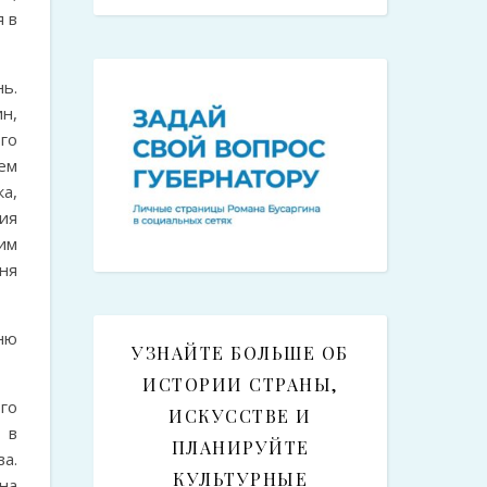
я в
ь.
н,
го
ем
ка,
ия
им
ня
ню
УЗНАЙТЕ БОЛЬШЕ ОБ
ИСТОРИИ СТРАНЫ,
ого
ИСКУССТВЕ И
 в
ПЛАНИРУЙТЕ
а.
КУЛЬТУРНЫЕ
на