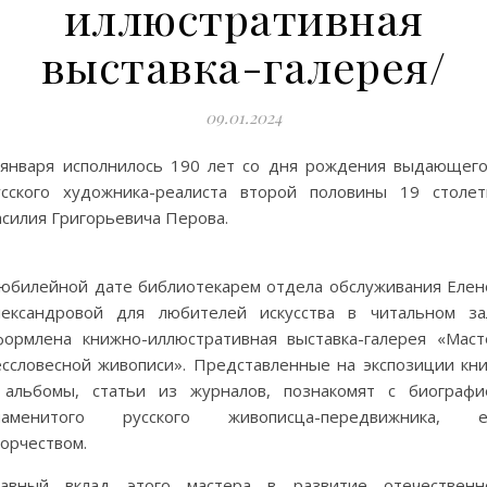
иллюстративная
выставка-галерея/
09.01.2024
 января исполнилось 190 лет со дня рождения выдающего
усского художника-реалиста второй половины 19 столет
асилия Григорьевича Перова.
 юбилейной дате библиотекарем отдела обслуживания Елен
лександровой для любителей искусства в читальном за
формлена книжно-иллюстративная выставка-галерея «Маст
ессловесной живописи». Представленные на экспозиции кни
 альбомы, статьи из журналов, познакомят с биографи
наменитого русского живописца-передвижника, е
орчеством.
лавный вклад этого мастера в развитие отечественн