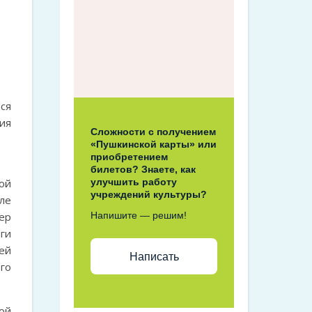
ся
ия
Сложности с получением
«Пушкинской карты» или
приобретением
билетов? Знаете, как
ой
улучшить работу
учреждений культуры?
ле
ер
Напишите — решим!
ги
ей
Написать
го
ой