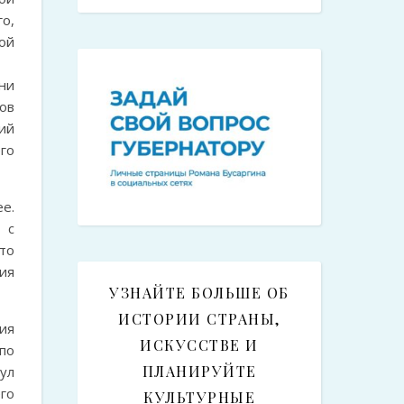
о,
ой
ни
ов
ий
го
е.
 с
то
ия
УЗНАЙТЕ БОЛЬШЕ ОБ
ИСТОРИИ СТРАНЫ,
лия
ИСКУССТВЕ И
по
ПЛАНИРУЙТЕ
тул
го
КУЛЬТУРНЫЕ