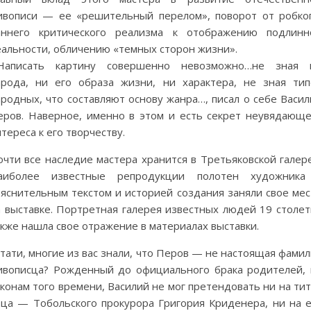
ивописи — ее «решительный перелом», поворот от робког
аннего критического реализма к отображению подлинн
еальности, обличению «темных сторон жизни».
Написать картину совершенно невозможно…не зная 
арода, ни его образа жизни, ни характера, не зная тип
родных, что составляют основу жанра…, писал о себе Васил
еров. Наверное, именно в этом и есть секрет неувядающе
тереса к его творчеству.
чти все наследие мастера хранится в Третьяковской галере
аиболее известные репродукции полотен художника
ояснительным текстом и историей создания заняли свое мес
а выставке. Портретная галерея известных людей 19 столет
кже нашла свое отражение в материалах выставки.
тати, многие из вас знали, что Перов — не настоящая фами
ивописца? Рожденный до официального брака родителей, 
конам того времени, Василий не мог претендовать ни на ти
тца — Тобольского прокурора Григория Криденера, ни на е