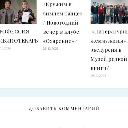
«Кружим в
зимнем танце»
/ Новогодний
РОФЕССИЯ —
«Литературн
вечер в клубе
ИБЛИОТЕКАРЬ
жемчужины» 
«Озарение» /
.05.2026
экскурсия в
28.12.2023
Музей редкой
книги/
29.10.2025
ДОБАВИТЬ КОММЕНТАРИЙ