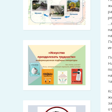
ж
р
р
…
н
на
П
ин
По
Н
п
н
та
Кс
ж
за
о