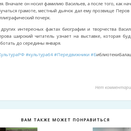
я. Вначале он носил фамилию Васильев, а после того, как на
бучаться грамоте, местный дьячок дал ему прозвище Перов 
ллиграфический почерк.
 других интересных фактах биографии и творчества Васил
ерова широкий читатель узнает на выставке, которая буд
аботать до середины января.
КультураРФ
#культура64
#Передвижники
#Б
иблиотекиБала
Нет комментари
ВАМ ТАКЖЕ МОЖЕТ ПОНРАВИТЬСЯ