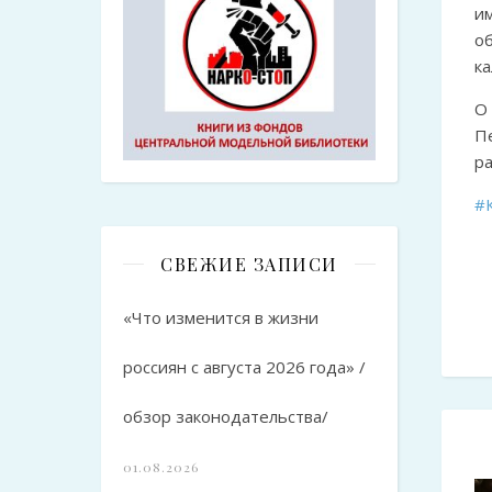
им
о
ка
О
П
р
#
СВЕЖИЕ ЗАПИСИ
«Что изменится в жизни
россиян с августа 2026 года» /
обзор законодательства/
01.08.2026