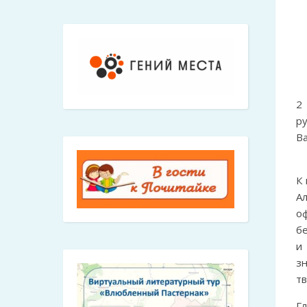
2
р
В
К
А
о
б
и
з
тв
Г