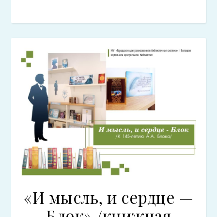
«И мысль, и сердце —
Блок» /книжная