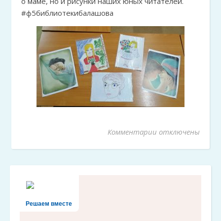
о маме, но и рисунки наших юных читателей.
#ф5библиотекибалашова
Комментарии
к записи «Её уроки
отключены
Решаем вместе