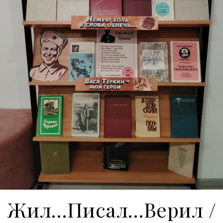
Жил…Писал…Верил /