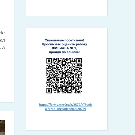
Не
ал
, А