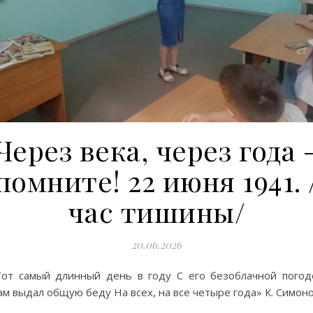
Через века, через года 
помните! 22 июня 1941. 
час тишины/
20.06.2026
Тот самый длинный день в году С его безоблачной погод
м выдал общую беду На всех, на все четыре года» К. Симоно