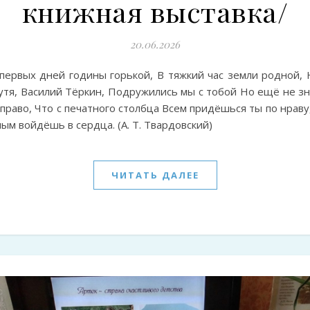
книжная выставка/
20.06.2026
 первых дней годины горькой, В тяжкий час земли родной, 
утя, Василий Тёркин, Подружились мы с тобой Но ещё не зн
 право, Что с печатного столбца Всем придёшься ты по нраву
ым войдёшь в сердца. (А. Т. Твардовский)
ЧИТАТЬ ДАЛЕЕ