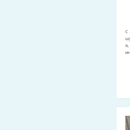
С
ш
я,
ин