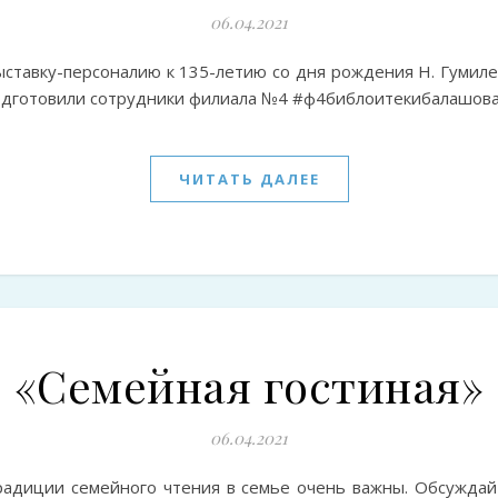
06.04.2021
ыставку-персоналию к 135-летию со дня рождения Н. Гумиле
одготовили сотрудники филиала №4 #ф4библоитекибалашо
ЧИТАТЬ ДАЛЕЕ
«Семейная гостиная»
06.04.2021
радиции семейного чтения в семье очень важны. Обсуждай