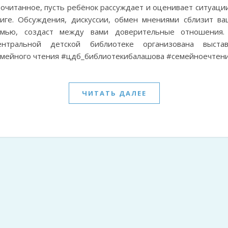
очитанное, пусть ребёнок рассуждает и оценивает ситуации
ниге. Обсуждения, дискуссии, обмен мнениями сблизит ва
емью, создаст между вами доверительные отношения.
ентральной детской библиотеке организована выстав
емейного чтения #цдб_библиотекибалашова #семейноечтен
ЧИТАТЬ ДАЛЕЕ