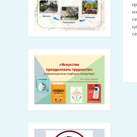
пр
к
с
ц
с