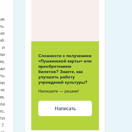
ак
ть.
ие
й.
 и
ли
Сложности с получением
я,
«Пушкинской карты» или
приобретением
ми
билетов? Знаете, как
ть
улучшить работу
ли
учреждений культуры?
не
Напишите — решим!
м,
ла
Написать
о,
ти
7.