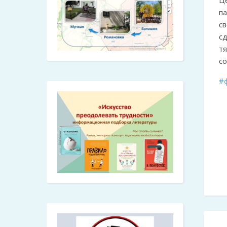
Ц
п
с
с
т
со
#