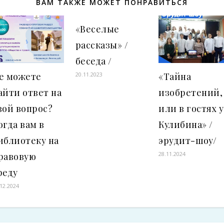
ВАМ ТАКЖЕ МОЖЕТ ПОНРАВИТЬСЯ
«Веселые
рассказы» /
беседа /
е можете
«Тайна
20.11.2023
айти ответ на
изобретений,
вой вопрос?
или в гостях у
огда вам в
Кулибина» /
иблиотеку на
эрудит-шоу/
28.11.2024
равовую
реду
.12.2024