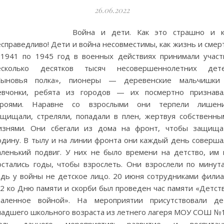
26.06.2022
Война и дети. Как это страшно и к
справедливо! Дети и война несовместимы, как жизнь и смер
 1941 по 1945 год в военных действиях принимали участ
есколько десятков тысяч несовершеннолетних дете
Сыновья полка», пионеры — деревенские мальчишки
евчонки, ребята из городов — их посмертно признава
ероями. Наравне со взрослыми они терпели лишени
ащищали, стреляли, попадали в плен, жертвуя собственны
изнями. Они сбегали из дома на фронт, чтобы защища
одину. В тылу и на линии фронта они каждый день соверша
аленький подвиг. У них не было времени на детство, им 
остались годы, чтобы взрослеть. Они взрослели по минута
едь у войны не детское лицо. 20 июня сотрудниками филиа
2 ко Дню памяти и скорби был проведен час памяти «Детств
паленное войной». На мероприятии присутствовали де
ладшего школьного возраста из летнего лагеря МОУ СОШ №1