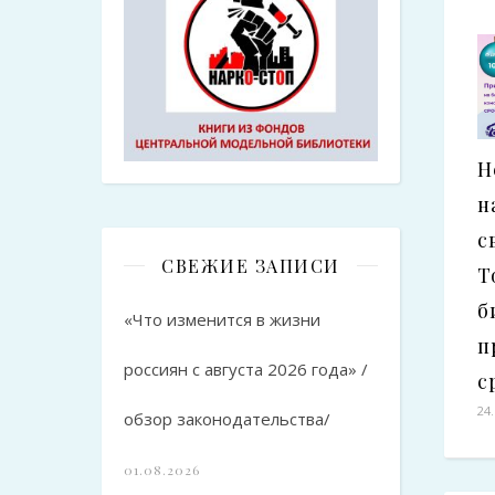
Н
н
с
СВЕЖИЕ ЗАПИСИ
Т
б
«Что изменится в жизни
п
россиян с августа 2026 года» /
с
24
обзор законодательства/
01.08.2026