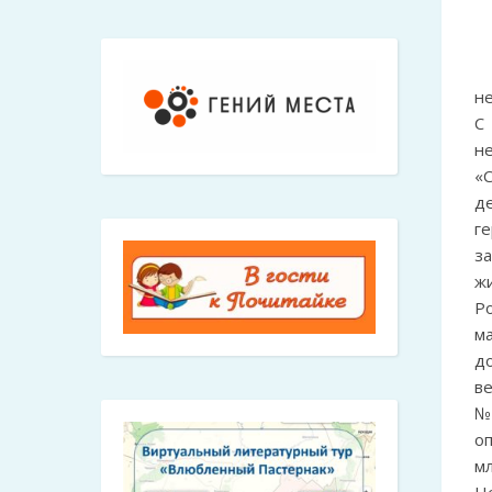
не
С
н
«
д
г
з
ж
Р
м
д
в
№
о
м