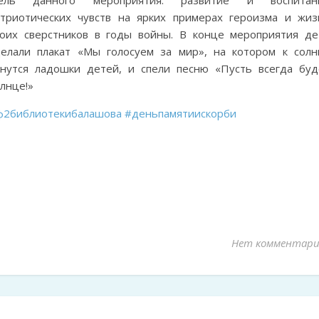
ель данного мероприятия: развитие и воспитан
атриотических чувств на ярких примерах героизма и жиз
воих сверстников в годы войны. В конце мероприятия де
делали плакат «Мы голосуем за мир», на котором к солн
янутся ладошки детей, и спели песню «Пусть всегда буд
лнце!»
ф2библиотекибалашова
#деньпамятиискорби
Нет комментари