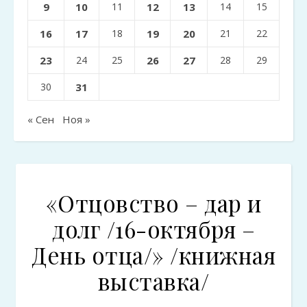
9
10
11
12
13
14
15
16
17
18
19
20
21
22
23
24
25
26
27
28
29
30
31
« Сен
Ноя »
«Отцовство – дар и
долг /16-октября –
День отца/» /книжная
выставка/