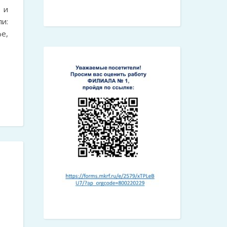
 и
и:
е,