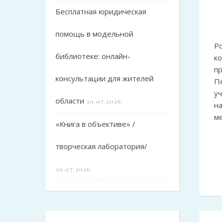
Бесплатная юридическая
помощь в модельной
Р
библиотеке: онлайн-
к
п
консультации для жителей
Пе
у
области
30.07.2026
н
м
«Книга в объективе» /
творческая лаборатория/
30.07.2026