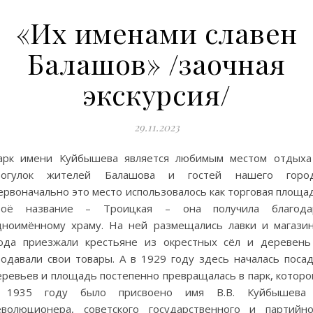
«Их именами славен
Балашов» /заочная
экскурсия/
29.11.2023
арк имени Куйбышева является любимым местом отдыха
рогулок жителей Балашова и гостей нашего город
рвоначально это место использовалось как торговая площад
воё название – Троицкая – она получила благода
дноимённому храму. На ней размещались лавки и магазин
юда приезжали крестьяне из окрестных сёл и деревень
родавали свои товары. А в 1929 году здесь началась посад
еревьев и площадь постепенно превращалась в парк, которо
 1935 году было присвоено имя В.В. Куйбышева
еволюционера, советского государственного и партийно