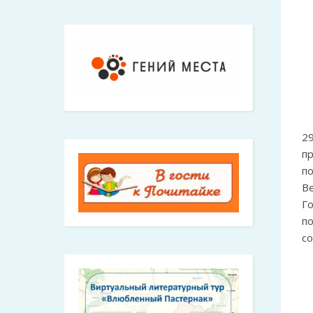
2
п
п
В
Г
п
с