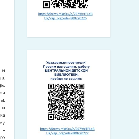
 и
а.
ь.
ря
ы.
 и
ка
му
 –
го