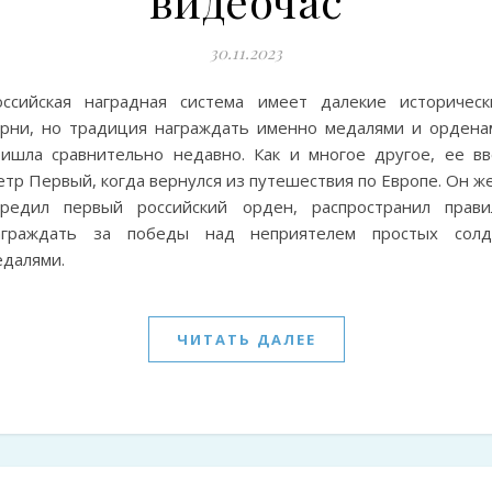
видеочас
30.11.2023
оссийская наградная система имеет далекие историческ
орни, но традиция награждать именно медалями и ордена
ришла сравнительно недавно. Как и многое другое, ее вв
тр Первый, когда вернулся из путешествия по Европе. Он ж
чредил первый российский орден, распространил прави
аграждать за победы над неприятелем простых солд
едалями.
ЧИТАТЬ ДАЛЕЕ