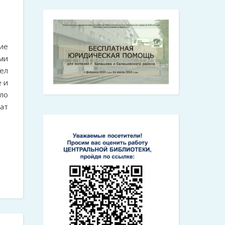
ие
ми
ел
е и
ло
ат