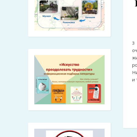
3
о
ж
р
Н
и 