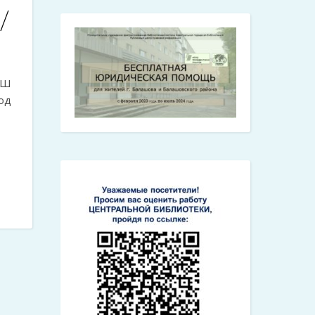
/
ОШ
од