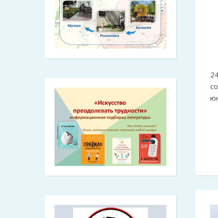
2
с
юн