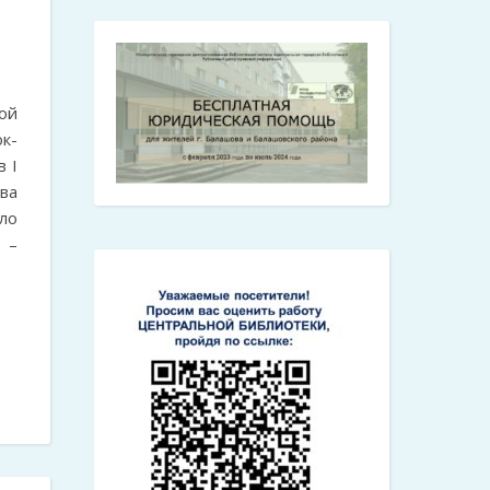
ой
к-
 I
ва
ло
 –