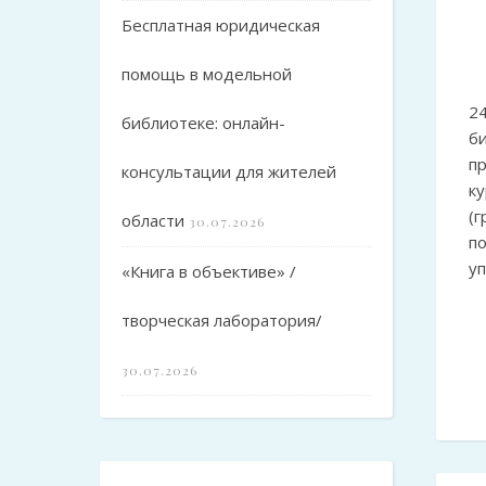
Бесплатная юридическая
помощь в модельной
2
библиотеке: онлайн-
б
п
консультации для жителей
ку
(
области
30.07.2026
п
у
«Книга в объективе» /
творческая лаборатория/
30.07.2026