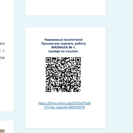
ки
 с
ем