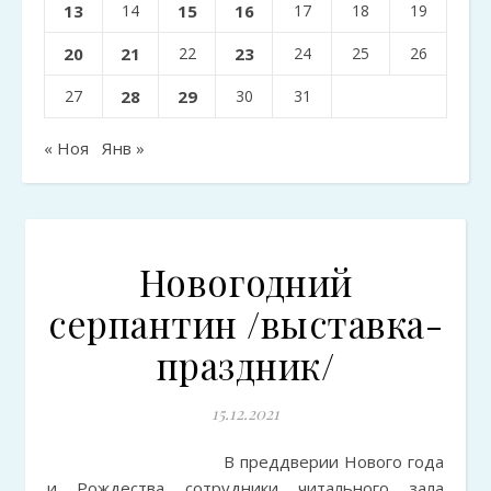
13
14
15
16
17
18
19
20
21
22
23
24
25
26
27
28
29
30
31
« Ноя
Янв »
Новогодний
серпантин /выставка-
праздник/
15.12.2021
В преддверии Нового года
и Рождества сотрудники читального зала