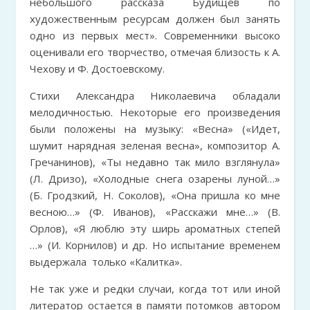
небольшого рассказа Будищев по
художественным ресурсам должен был занять
одно из первых мест». Современники высоко
оценивали его творчество, отмечая близость к А.
Чехову и Ф. Достоевскому.
Стихи Александра Николаевича обладали
мелодичностью. Некоторые его произведения
были положены на музыку: «Весна» («Идет,
шумит нарядная зеленая весна», композитор А.
Гречанинов), «Ты недавно так мило взглянула»
(Л. Дризо), «Холодные снега озарены луной…»
(Б. Гродзкий, Н. Соколов), «Она пришла ко мне
весною…» (Ф. Иванов), «Расскажи мне…» (В.
Орлов), «Я люблю эту ширь ароматных степей
…» (И. Корнилов) и др. Но испытание временем
выдержала только «Калитка».
Не так уже и редки случаи, когда тот или иной
литератор остается в памяти потомков автором