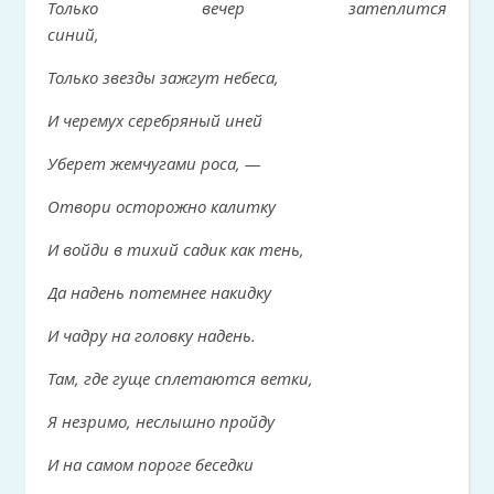
Только вечер затеплится
синий,
Только звезды зажгут небеса,
И черемух серебряный иней
Уберет жемчугами роса, —
Отвори осторожно калитку
И войди в тихий садик как тень,
Да надень потемнее накидку
И чадру на головку надень.
Там, где гуще сплетаются ветки,
Я незримо, неслышно пройду
И на самом пороге беседки