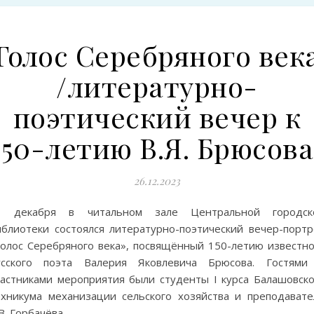
Голос Серебряного век
/литературно-
поэтический вечер к
150-летию В.Я. Брюсова
26.12.2023
1 декабря в читальном зале Центральной городск
иблиотеки состоялся литературно-поэтический вечер-портр
Голос Серебряного века», посвящённый 150-летию известно
усского поэта Валерия Яковлевича Брюсова. Гостями
частниками мероприятия были студенты I курса Балашовско
ехникума механизации сельского хозяйства и преподавате
В. Горбачёва.