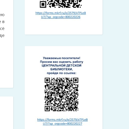
ую
 в
сё
де