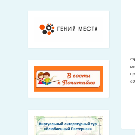
Ф
м
п
ав