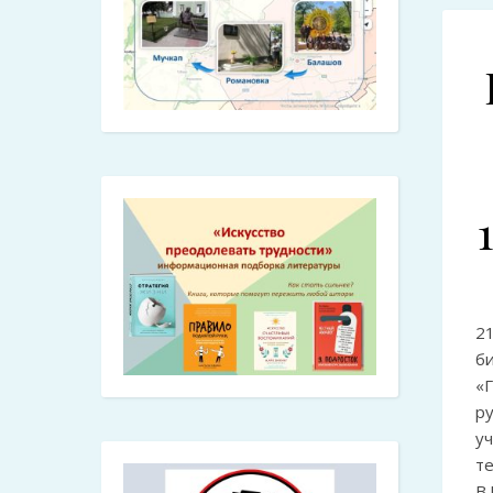
2
б
«
р
у
т
В.