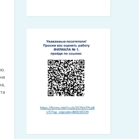
ю.
ня
а,
та