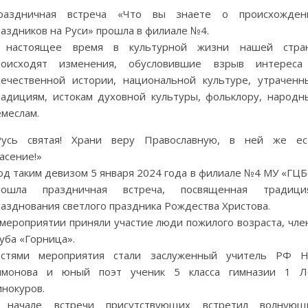
раздничная встреча «Что вы знаете о происхожден
аздников на Руси» прошла в филиале №4.
 настоящее время в культурной жизни нашей стра
роисходят изменения, обусловившие взрыв интереса
течественной истории, национальной культуре, утраченн
радициям, истокам духовной культуры, фольклору, народн
емеслам.
Русь святая! Храни веру Православную, в ней же ес
асение!»
од таким девизом 5 января 2024 года в филиале №4 МУ «ГЦБ
рошла праздничная встреча, посвященная традици
разднования светлого праздника Рождества Христова.
 мероприятии приняли участие люди пожилого возраста, чле
уба «Горница».
остями мероприятия стали заслуженный учитель РФ Н.
имонова и юный поэт ученик 5 класса гимназии 1 Л
инокуров.
 начале встречи присутствующих встретил волнующ