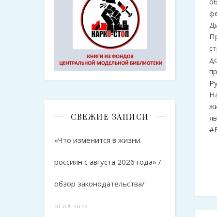
о
ф
Ди
П
ст
д
пр
Ру
Н
ж
СВЕЖИЕ ЗАПИСИ
я
#
«Что изменится в жизни
россиян с августа 2026 года» /
обзор законодательства/
01.08.2026