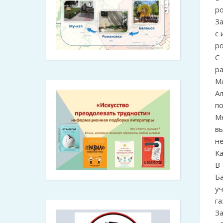
р
З
с 
ро
С
р
М
А
по
М
в
н
Ка
В
Б
у
га
З