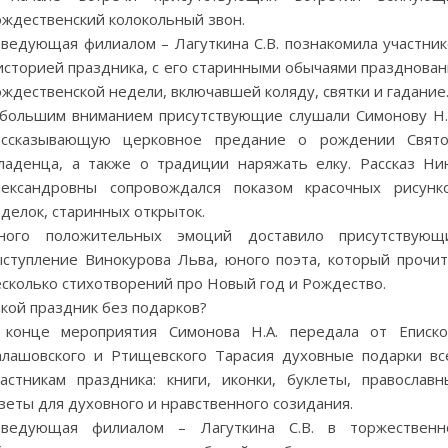
ождественский колокольный звон.
аведующая филиалом – Лагуткина С.В. познакомила участник
историей праздника, с его старинными обычаями празднован
ждественской недели, включавшей коляду, святки и гадание
 большим вниманием присутствующие слушали Симонову Н.А
ассказывающую церковное предание о рождении Свято
ладенца, а также о традиции наряжать елку. Рассказ Ни
лександровны сопровождался показом красочных рисунко
делок, старинных открыток.
ного положительных эмоций доставило присутствующ
ыступление Винокурова Льва, юного поэта, который прочит
есколько стихотворений про Новый год и Рождество.
кой праздник без подарков?
 конце мероприятия Симонова Н.А. передала от Еписко
алашовского и Ртищевского Тарасия духовные подарки вс
частникам праздника: книги, иконки, буклеты, православн
зеты для духовного и нравственного созидания.
аведующая филиалом – Лагуткина С.В. в торжественн