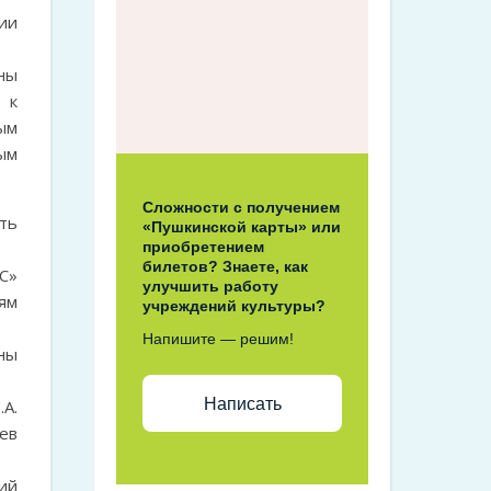
ии
ны
 к
ым
ым
Сложности с получением
ть
«Пушкинской карты» или
приобретением
билетов? Знаете, как
С»
улучшить работу
ям
учреждений культуры?
Напишите — решим!
ны
Написать
А.
ев
ий