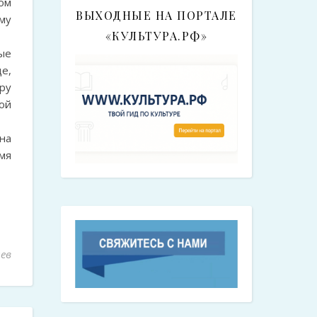
ом
ВЫХОДНЫЕ НА ПОРТАЛЕ
му
«КУЛЬТУРА.РФ»
ые
е,
ру
ой
на
мя
ев