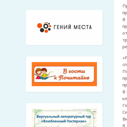
П
пр
В
п
о
т
р
«
сп
П
п
п
В
кл
Г
С
В
В