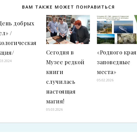
ВАМ ТАКЖЕ МОЖЕТ ПОНРАВИТЬСЯ
День добрых
ел» /
кологическая
Сегодня в
«Родного края
кция/
Музее редкой
заповедные
.03.2024
книги
места»
05.02.2026
случилась
настоящая
магия!
05.03.2026