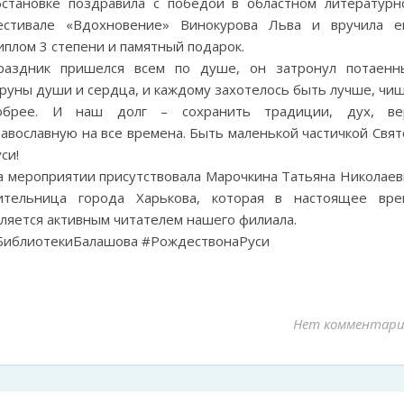
бстановке поздравила с победой в областном литературн
естивале «Вдохновение» Винокурова Льва и вручила е
плом 3 степени и памятный подарок.
раздник пришелся всем по душе, он затронул потаенн
руны души и сердца, и каждому захотелось быть лучше, чищ
обрее. И наш долг – сохранить традиции, дух, ве
авославную на все времена. Быть маленькой частичкой Свят
си!
а мероприятии присутствовала Марочкина Татьяна Николаев
ительница города Харькова, которая в настоящее вре
вляется активным читателем нашего филиала.
БиблиотекиБалашова #РождествонаРуси
Нет комментари