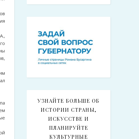
ов
ия
.
.,
го
ны
в,
им
ал
УЗНАЙТЕ БОЛЬШЕ ОБ
па
ИСТОРИИ СТРАНЫ,
ем
ые
ИСКУССТВЕ И
ПЛАНИРУЙТЕ
ой
КУЛЬТУРНЫЕ