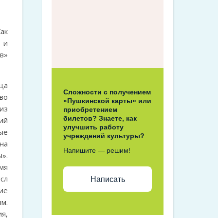
ак
 и
в»
ца
Сложности с получением
во
«Пушкинской карты» или
из
приобретением
билетов? Знаете, как
ий
улучшить работу
ые
учреждений культуры?
на
Напишите — решим!
».
емя
сл
Написать
ие
м.
я,