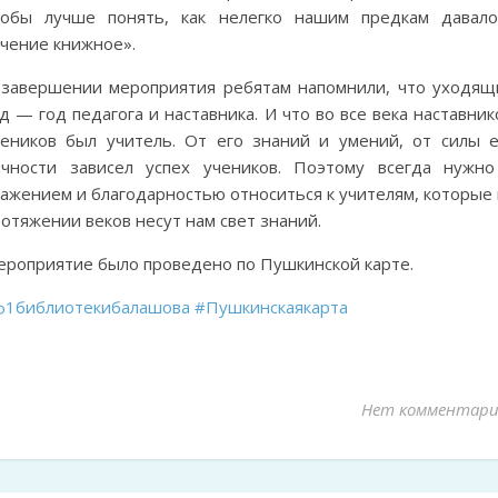
тобы лучше понять, как нелегко нашим предкам давало
учение книжное».
 завершении мероприятия ребятам напомнили, что уходящ
д — год педагога и наставника. И что во все века наставни
чеников был учитель. От его знаний и умений, от силы е
ичности зависел успех учеников. Поэтому всегда нужно
ажением и благодарностью относиться к учителям, которые 
отяжении веков несут нам свет знаний.
ероприятие было проведено по Пушкинской карте.
ф1библиотекибалашова
#Пушкинскаякарта
Нет комментари