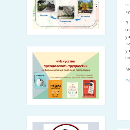
ч
«
В
го
у
л
ув
пр
М
#