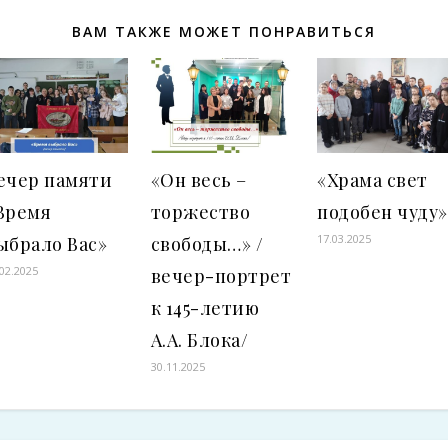
ВАМ ТАКЖЕ МОЖЕТ ПОНРАВИТЬСЯ
ечер памяти
«Он весь –
«Храма свет
Время
торжество
подобен чуду»
17.03.2025
ыбрало Вас»
свободы…» /
.02.2025
вечер-портрет
к 145-летию
А.А. Блока/
30.11.2025