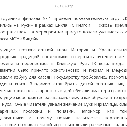
12.12.2023
отрудники филиала №1 провели познавательную игру «К
чились на Руси» в рамках цикла «С книгой — сквозь время
ространство». На мероприятии присутствовали учащиеся 8 «
ласса МОУ «Лицей».
едущие познавательной игры Историк и Хранительни
ародных традиций предложили совершить путешествие 
ремени и перенестись в Киевскую Русь IX века, когда 
изантии было принято христианство, и Кирилл и Мефод
здали азбуку для славян. Государству требовались грамотн
юди и князь Владимир стал брать детей знатных лиц 
чение книжное», а простых людей обучали «мастера грамоты
дущие мероприятия рассказали, чему и как обучали в то вр
 Руси. Юные читатели узнали значение букв кириллицы, смы
таринных пословиц и понятий, например, кто так
днокашники и почему ножик называется перочинны
частники познавательной игры выполняли различные задани