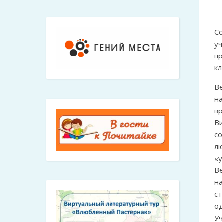
С
у
п
к
В
н
в
В
со
л
«у
Ве
на
с
о
У